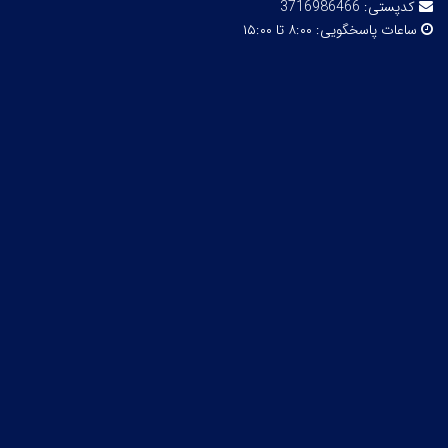
کدپستی:
3716986466
ساعات پاسخگویی:
۸:۰۰ تا ۱۵:۰۰