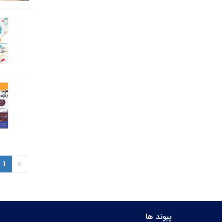
1
«
پیوند ها