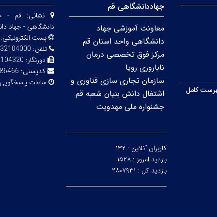
جهاددانشگاهی قم
نشانی:
قم - خی
دانشگاهی - جهاد دا
معاونت آموزشی جهاد
پست الکترونیکی:
دانشگاهی واحد استان قم
تلفن:
32104000
مرکز فوق تخصصی درمان
دورنگار:
2104320
ناباروری رویا
کدپستی:
86466
سازمان تجاری سازی فناوری و
ساعات پاسخگویی
رست کامل
اشتغال دانش بنیان شعبه قم
جشنواره ملی مهدویت
کاربران آنلاین :
۱۳۲
بازدید امروز :
۱۵۲۸
بازدید کل :
۲۸۰۷۹۳۱