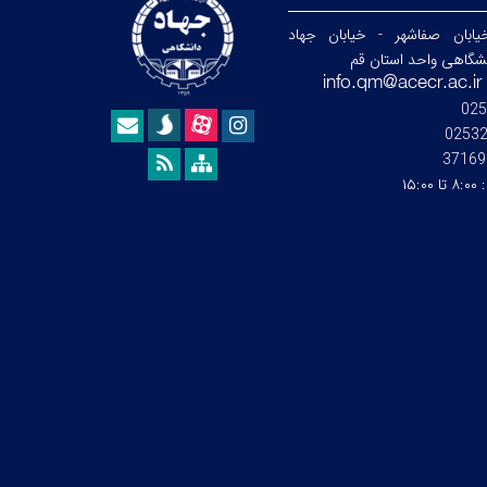
ابان صفاشهر - خیابان جهاد
نشگاهی واحد استان قم
025
0253
37169
:
۸:۰۰ تا ۱۵:۰۰