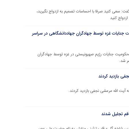
ت: سعی کنید صرفا با احساسات تصمیم به ازدواج نگیرید،
ازدواج کنید
۱۹۵ منتشر شد/ محکومیت جنایات غزه توسط جهادگران جهاددانشگاهی در سراسر
نتشار پرونده ویژه‌ای از محکومیت جنایات رژیم صهیونیستی در غزه توسط جهادگران
ر شد.
جفی بازدید کردند
 قم تجلیل شدند
دیر، شاخه گل و قاب تزئینی منقش به نام حضرت ولی عصر