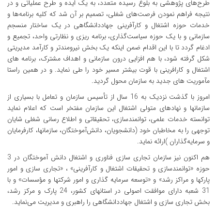
طرح‌های پژوهشی به بلوغ رسیده متعدد، به یک ایده و طرح عملیاتی و در
نتیجه فراهم نمودن فرصت‌های شغلی، تصمیم بر آن شد که کلیه برنامه‌ها و
خدمات حوزه اشتغال و کارآفرینی جهاددانشگاهی در یک ساختار منسجم
سازمانی و با یک حوزه سیاست‌گذاری، برنامه ریزی و نظارتی واحد، تجمیع و
ادغام گردد تا با این اقدام ضمن اینکه یک بخش نیرومندتر و کارآمد مدیریتی
شکل گرفته شود، با هم افزایی درون سازمانی و اهداف مشترک، برنامه های
اشتغال و کارافرینی با قوت بیشتر مسیر خود را طی نماید. و در همین راستا
مآموریت های جدید به سازمان محول گردید.
امروز با گذشت نزدیک به 16 سال از تأسیس سازمان و تعامل با بسیاری از
سازمانها و نهادهای متولی اشتغال این سازمان مفتخر است که اعلام نماید
توانسته خدمات علمی، توانمندسازی، تحقیقاتی و اطلاع رسانی شغلی شایان
توجهی را به مخاطبان خود (دانشجویان، دانش‌آموختگان، سازمانها، کارفرمایان
و سرمایه‌گذاران )ارائه نماید.
هم اکنون نیز سازمان تجاری سازی فناوری و اشتغال دانش ‌آموختگان در 3
حوزه «توانمندسازی و تحقیقات اشتغال و کارآفرینی» ، «تجاری سازی و امور
پارکها و مراکز رشد» و «توسعه سرمایه گذاری و امور شرکتها و مؤسسات» و با
31 شعبه دارای موافقت اصولی در استانهای کشور، 24 پارک و مرکز رشد،
بخش تجاری سازی و اشتغال جهاددانشگاهی را راهبری و مدیریت می‌نماید.