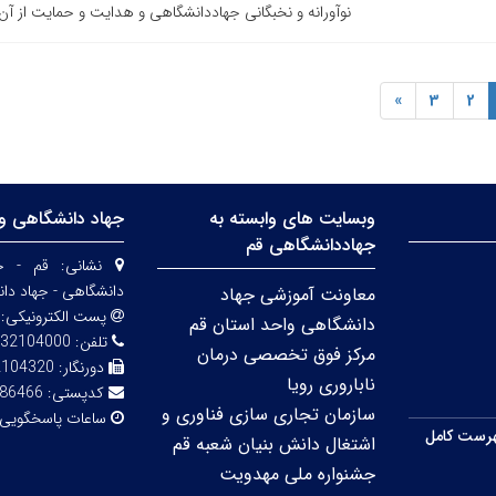
نوآورانه و نخبگانی جهاددانشگاهی و هدایت و حمایت از آن‌
»
3
2
وبسایت های وابسته به
جهاد دانشگاهی وا
جهاددانشگاهی قم
نشانی:
قم - خی
دانشگاهی - جهاد دا
معاونت آموزشی جهاد
پست الکترونیکی:
دانشگاهی واحد استان قم
تلفن:
32104000
مرکز فوق تخصصی درمان
دورنگار:
2104320
ناباروری رویا
کدپستی:
86466
سازمان تجاری سازی فناوری و
ساعات پاسخگویی
رست کامل
اشتغال دانش بنیان شعبه قم
جشنواره ملی مهدویت