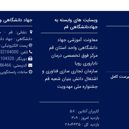
وبسایت های وابسته به
جهاد دانشگاهی وا
جهاددانشگاهی قم
نشانی:
قم - خی
دانشگاهی - جهاد دا
معاونت آموزشی جهاد
پست الکترونیکی:
دانشگاهی واحد استان قم
تلفن:
32104000
مرکز فوق تخصصی درمان
دورنگار:
2104320
ناباروری رویا
کدپستی:
86466
سازمان تجاری سازی فناوری و
ساعات پاسخگویی
رست کامل
اشتغال دانش بنیان شعبه قم
جشنواره ملی مهدویت
کاربران آنلاین :
۵۸
بازدید امروز :
۳۰۹
بازدید کل :
۲۸۰۴۶۳۵