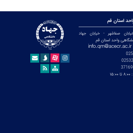
حد استان قم
ابان صفاشهر - خیابان جهاد
نشگاهی واحد استان قم
025
0253
37169
:
۸:۰۰ تا ۱۵:۰۰