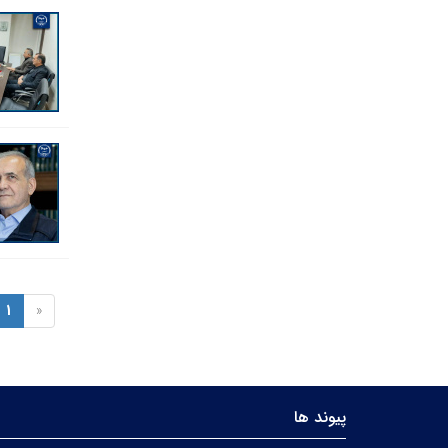
1
«
پیوند ها