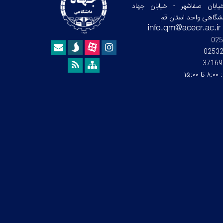
ابان صفاشهر - خیابان جهاد
نشگاهی واحد استان قم
025
0253
37169
:
۸:۰۰ تا ۱۵:۰۰