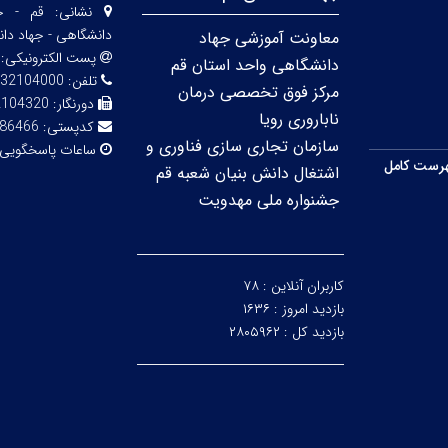
نشانی:
قم - خی
دانشگاهی - جهاد دا
معاونت آموزشی جهاد
پست الکترونیکی:
دانشگاهی واحد استان قم
تلفن:
32104000
مرکز فوق تخصصی درمان
دورنگار:
2104320
ناباروری رویا
کدپستی:
86466
سازمان تجاری سازی فناوری و
ساعات پاسخگویی
رست کامل
اشتغال دانش بنیان شعبه قم
جشنواره ملی مهدویت
کاربران آنلاین :
۷۸
بازدید امروز :
۱۶۳۶
بازدید کل :
۲۸۰۵۹۶۲