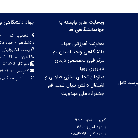
وبسایت های وابسته به
جهاد دانشگاهی وا
جهاددانشگاهی قم
نشانی:
قم - خی
دانشگاهی - جهاد دا
معاونت آموزشی جهاد
پست الکترونیکی:
دانشگاهی واحد استان قم
تلفن:
32104000
مرکز فوق تخصصی درمان
دورنگار:
2104320
ناباروری رویا
کدپستی:
86466
سازمان تجاری سازی فناوری و
ساعات پاسخگویی
رست کامل
اشتغال دانش بنیان شعبه قم
جشنواره ملی مهدویت
کاربران آنلاین :
۹۸
بازدید امروز :
۱۹۱۰
بازدید کل :
۲۸۰۶۲۳۶