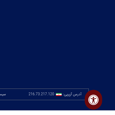
آدرس آی‌پی:
216.73.217.120
سیستم