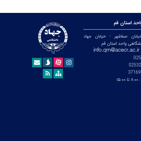
حد استان قم
ابان صفاشهر - خیابان جهاد
نشگاهی واحد استان قم
025
0253
37169
:
۸:۰۰ تا ۱۵:۰۰