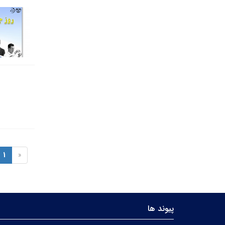
1
«
پیوند ها