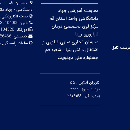
نشانی:
قم - خی
دانشگاهی - جهاد دا
معاونت آموزشی جهاد
پست الکترونیکی:
دانشگاهی واحد استان قم
تلفن:
32104000
مرکز فوق تخصصی درمان
دورنگار:
2104320
ناباروری رویا
کدپستی:
86466
سازمان تجاری سازی فناوری و
ساعات پاسخگویی
رست کامل
اشتغال دانش بنیان شعبه قم
جشنواره ملی مهدویت
کاربران آنلاین :
۵۵
بازدید امروز :
۲۲۶۲
بازدید کل :
۲۸۰۴۱۴۶