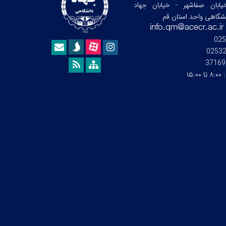
ابان صفاشهر - خیابان جهاد
نشگاهی واحد استان قم
025
0253
37169
:
۸:۰۰ تا ۱۵:۰۰