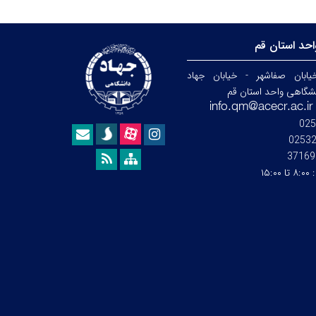
حد استان قم
ابان صفاشهر - خیابان جهاد
نشگاهی واحد استان قم
025
0253
37169
:
۸:۰۰ تا ۱۵:۰۰