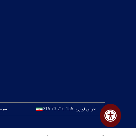
آدرس آی‌پی:
216.73.216.156
سیستم