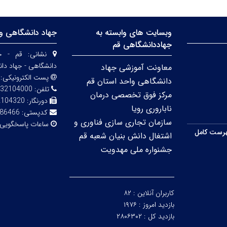
وبسایت های وابسته به
جهاد دانشگاهی وا
جهاددانشگاهی قم
نشانی:
قم - خی
دانشگاهی - جهاد دا
معاونت آموزشی جهاد
پست الکترونیکی:
دانشگاهی واحد استان قم
تلفن:
32104000
مرکز فوق تخصصی درمان
دورنگار:
2104320
ناباروری رویا
کدپستی:
86466
سازمان تجاری سازی فناوری و
ساعات پاسخگویی
رست کامل
اشتغال دانش بنیان شعبه قم
جشنواره ملی مهدویت
کاربران آنلاین :
۸۲
بازدید امروز :
۱۹۷۶
بازدید کل :
۲۸۰۶۳۰۲