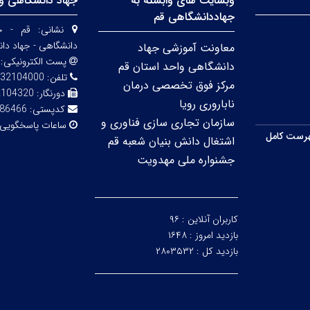
وبسایت های وابسته به
جهاد دانشگاهی وا
جهاددانشگاهی قم
نشانی:
قم - خی
دانشگاهی - جهاد دا
معاونت آموزشی جهاد
پست الکترونیکی:
دانشگاهی واحد استان قم
تلفن:
32104000
مرکز فوق تخصصی درمان
دورنگار:
2104320
ناباروری رویا
کدپستی:
86466
سازمان تجاری سازی فناوری و
ساعات پاسخگویی
رست کامل
اشتغال دانش بنیان شعبه قم
جشنواره ملی مهدویت
کاربران آنلاین :
۹۶
بازدید امروز :
۱۶۴۸
بازدید کل :
۲۸۰۳۵۳۲