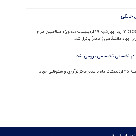
وبینار آموزشی آشنایی با صفحه آرایی در نرم‌افزار microsoft word روز چهارشنبه ۲۹ اردیبهشت ماه ویژه متقاضیان طرح
ی جهاد دانشگاهی (امجد) برگزار شد.
تان در نشستی تخصصی بررسی شد
مدیرعامل شرکت مهرادتک (کارگزار فن بازار استان قم) روز شنبه ۲۵ اردیبهشت ماه با مدیر مرکز نوآوری و شکوفایی جهاد