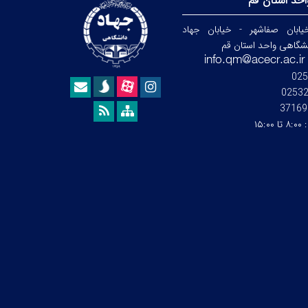
حد استان قم
ابان صفاشهر - خیابان جهاد
نشگاهی واحد استان قم
025
0253
37169
:
۸:۰۰ تا ۱۵:۰۰