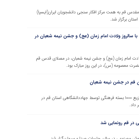
 از جشن نیمه شعبان ۱۴۰۳ " در شهر مقدس قم به همت مرکز افکار سنجی دانشجویان ایران(ایسپا)
ستان برگزار شد.
 سالروز ولادت امام زمان (عج) و جشن نیمه شعبان در
لادت امام زمان (عج) و جشن نیمه شعبان، در مصلای قدس قم
 حضرت معصومه (س)، در این روز مبارک بود.
ن قم در جشن نیمه شعبان
علی حسینی معاون فرهنگی جهاددانشگاهی استان قم از توزیع ۱۰۰۰ بسته فرهنگی توسط جهاددانشگاهی استان قم در
داد.
در قم رونمایی شد
وش مصنوعی در سالن جلسات صدا و سیما برگزار شد.