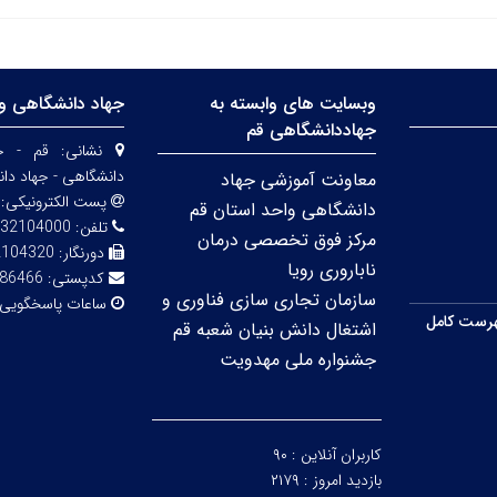
وبسایت های وابسته به
جهاد دانشگاهی وا
جهاددانشگاهی قم
نشانی:
قم - خی
دانشگاهی - جهاد دا
معاونت آموزشی جهاد
پست الکترونیکی:
دانشگاهی واحد استان قم
تلفن:
32104000
مرکز فوق تخصصی درمان
دورنگار:
2104320
ناباروری رویا
کدپستی:
86466
سازمان تجاری سازی فناوری و
ساعات پاسخگویی
رست کامل
اشتغال دانش بنیان شعبه قم
جشنواره ملی مهدویت
کاربران آنلاین :
۹۰
بازدید امروز :
۲۱۷۹