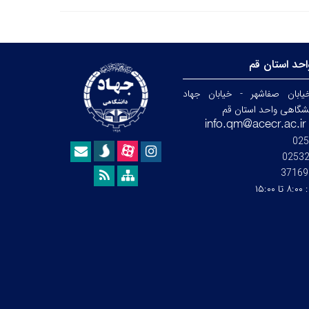
حد استان قم
ابان صفاشهر - خیابان جهاد
نشگاهی واحد استان قم
025
0253
37169
:
۸:۰۰ تا ۱۵:۰۰