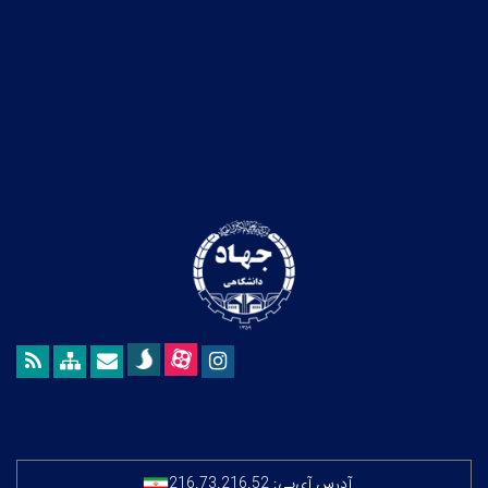
آدرس آی‌پی:
216.73.216.52