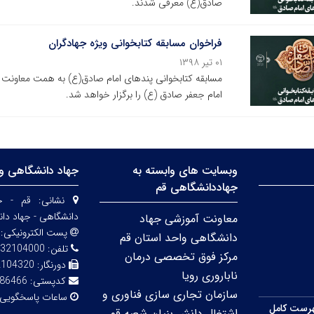
صادق(ع) معرفی شدند.
فراخوان مسابقه کتابخوانی ویژه جهادگران
۰۱ تیر ۱۳۹۸
مسابقه کتابخوانی پندهای امام صادق(ع) به همت معاونت
امام جعفر صادق (ع) را برگزار خواهد شد.
وبسایت های وابسته به
جهاد دانشگاهی وا
جهاددانشگاهی قم
نشانی:
قم - خی
دانشگاهی - جهاد دا
معاونت آموزشی جهاد
پست الکترونیکی:
دانشگاهی واحد استان قم
تلفن:
32104000
مرکز فوق تخصصی درمان
دورنگار:
2104320
ناباروری رویا
کدپستی:
86466
سازمان تجاری سازی فناوری و
ساعات پاسخگویی
رست کامل
اشتغال دانش بنیان شعبه قم