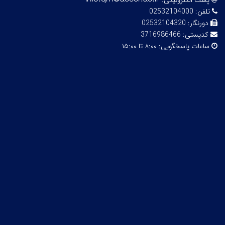
پست الکترونیکی:
تلفن:
02532104000
دورنگار:
02532104320
کدپستی:
3716986466
ساعات پاسخگویی:
۸:۰۰ تا ۱۵:۰۰