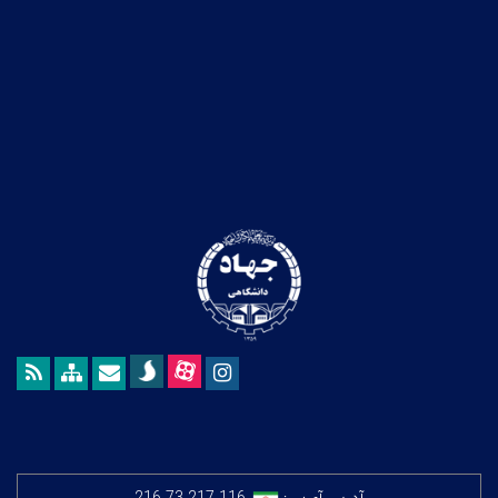
آدرس آی‌پی:
216.73.217.116