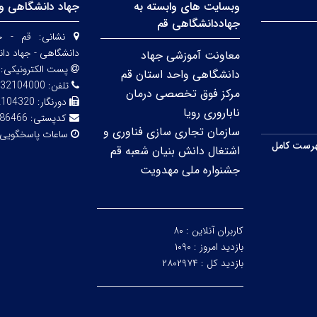
وبسایت های وابسته به
جهاد دانشگاهی وا
جهاددانشگاهی قم
نشانی:
قم - خی
دانشگاهی - جهاد دا
معاونت آموزشی جهاد
پست الکترونیکی:
دانشگاهی واحد استان قم
تلفن:
32104000
مرکز فوق تخصصی درمان
دورنگار:
2104320
ناباروری رویا
کدپستی:
86466
سازمان تجاری سازی فناوری و
ساعات پاسخگویی
رست کامل
اشتغال دانش بنیان شعبه قم
جشنواره ملی مهدویت
کاربران آنلاین :
۸۰
بازدید امروز :
۱۰۹۰
بازدید کل :
۲۸۰۲۹۷۴