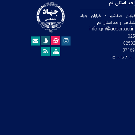
حد استان قم
ابان صفاشهر - خیابان جهاد
نشگاهی واحد استان قم
025
0253
37169
:
۸:۰۰ تا ۱۵:۰۰