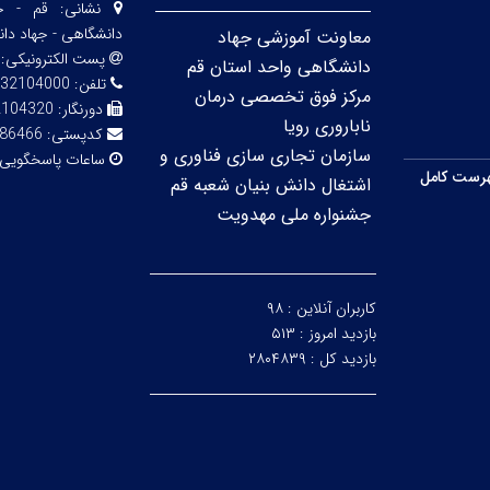
نشانی:
قم - خی
دانشگاهی - جهاد دا
معاونت آموزشی جهاد
پست الکترونیکی:
دانشگاهی واحد استان قم
تلفن:
32104000
مرکز فوق تخصصی درمان
دورنگار:
2104320
ناباروری رویا
کدپستی:
86466
سازمان تجاری سازی فناوری و
ساعات پاسخگویی
رست کامل
اشتغال دانش بنیان شعبه قم
جشنواره ملی مهدویت
کاربران آنلاین :
۹۸
بازدید امروز :
۵۱۳
بازدید کل :
۲۸۰۴۸۳۹