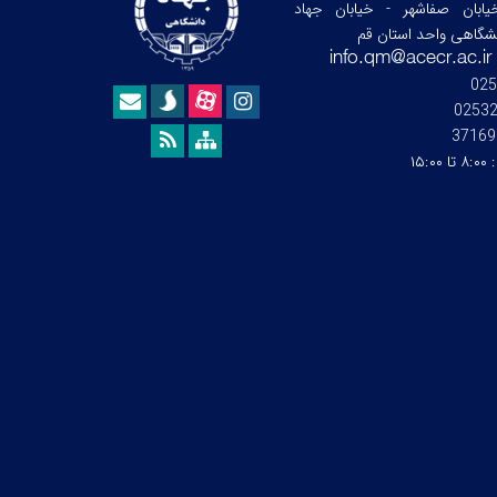
ابان صفاشهر - خیابان جهاد
نشگاهی واحد استان قم
025
0253
37169
:
۸:۰۰ تا ۱۵:۰۰