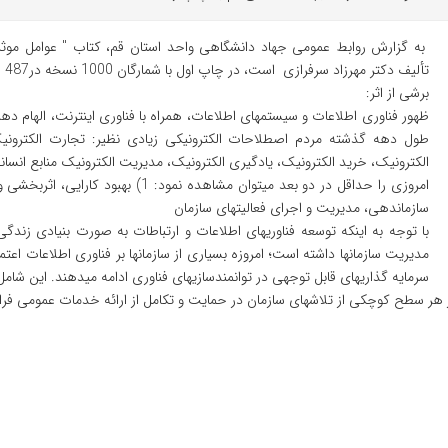
به گزارش روابط عمومی جهاد دانشگاهی واحد استان قم، کتاب " عوامل موثر ب
تألیف دکتر مهرزاد سرفرازی است، در چاپ اول با شمارگان 1000 نسخه در487 صفحه منتشر شد.
برشی از اثر:
ظهور فناوری اطلاعات و سیستم‏های اطلاعات، همراه با فناوری اینترنت، الهام دهن
طول دهه گذشته مردم اصطلاحات الکترونیکی زیادی نظیر: تجارت الکترونی
الکترونیک، خرید الکترونیک، یادگیری الکترونیک، مدیریت الکترونیک منابع انسانی
سازماندهی، مدیریت و اجرای فعالیت‏های سازمان
با توجه به اینکه توسعه فناوری‏های اطلاعات و ارتباطات به صورت بنیادی زندگ
مدیریت سازمان‏ها داشته است؛ امروزه بسیاری از سازمان‏ها بر فناوری اطلاعات اعتم
سرمایه گذاری‏های قابل توجهی در توانمندسازی‏های فناوری ادامه می‏دهند. این شام
در هر سطح کوچکی از تلاش‏های سازمان در حمایت و تکامل از ارائه خدمات عمومی فر