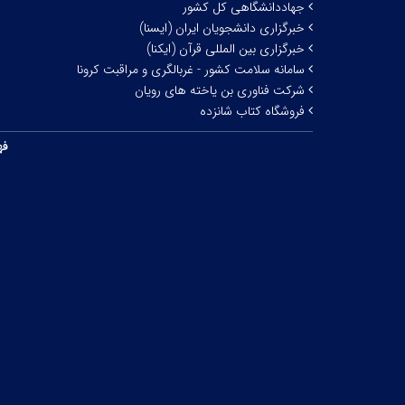
جهاددانشگاهی کل کشور
خبرگزاری دانشجویان ایران (ایسنا)
خبرگزاری بین المللی قرآن (ایکنا)
سامانه سلامت کشور - غربالگری و مراقبت کرونا
شرکت فناوری بن یاخته های رویان
فروشگاه کتاب شانزده
فه