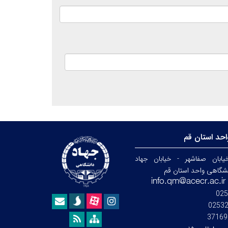
حد استان قم
ابان صفاشهر - خیابان جهاد
نشگاهی واحد استان قم
025
0253
37169