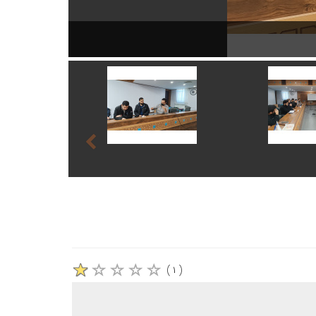
برگزاری نشست ف
( ۱ )