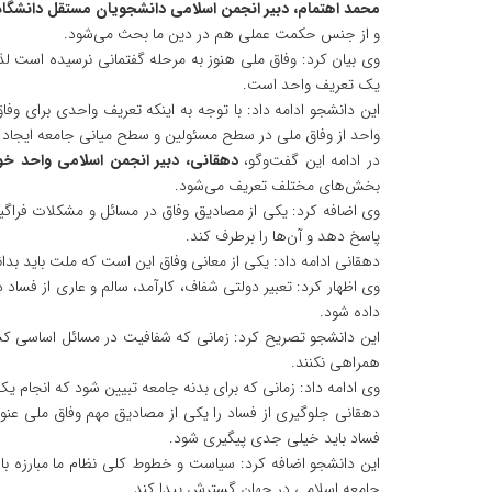
محمد اهتمام، دبیر انجمن اسلامی دانشجویان مستقل دانشگاه ق
و از جنس حکمت عملی هم در دین ما بحث می‌شود.
وی بیان کرد: وفاق ملی هنوز به مرحله گفتمانی نرسیده است لذا
یک تعریف واحد است.
این دانشجو ادامه داد: با توجه به اینکه تعریف واحدی برای وفاق
واحد از وفاق ملی در سطح مسئولین و سطح میانی جامعه ایجاد 
در ادامه این گفت‌وگو،
دهقانی، دبیر انجمن اسلامی واحد خوا
بخش‌های مختلف تعریف می‌شود.
وی اضافه کرد: یکی از مصادیق وفاق در مسائل و مشکلات فراگیر م
پاسخ دهد و آن‌ها را برطرف کند.
دهقانی ادامه داد: یکی از معانی وفاق این است که ملت باید بد
وی اظهار کرد: تعبیر دولتی شفاف، کارآمد، سالم و عاری از فساد
داده شود.
این دانشجو تصریح کرد: زمانی که شفافیت در مسائل اساسی کش
همراهی نکنند.
وی ادامه داد: زمانی که برای بدنه جامعه تبیین شود که انجام ی
دهقانی جلوگیری از فساد را یکی از مصادیق مهم وفاق ملی عنو
فساد باید خیلی جدی پیگیری شود.
این دانشجو اضافه کرد: سیاست و خطوط کلی نظام ما مبارزه با ظ
جامعه اسلامی در جهان گسترش پیدا کند.