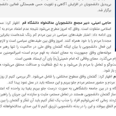
بی‌بدیل دانشجویان در افزایش آگاهی و تقویت حس همبستگی فعالین دانشج
برگزار شد.
حاجی امینی، دبیر مجمع دانشجویان عدالتخواه دانشگاه قم
اظهار کرد: مسئ
اسلامی متفاوت است. وفاق که امروز مطرح می‌شود نتیجه عدم اعتماد مردم به
وی ادامه داد: اعتبار طیف‌های سیاسی در بین مردم کم رنگ شده‌است بنابرای
مجددا مردم را با خود همراه کنند. امروز وفاق بین طیف‌های سیاسی است و لاز
این فعال دانشجویی با بیان اینکه گفتمان وفاق ملی در حاکمیت را تنها رهبر 
مولفه‌های وفاق جمهوریت به معنای اعتماد به فهم مردم است؛ امیرالمومنین ع
ام می‌گذرد. معنای وفاقی که امام خمینی(ره) پای آن ایستاد همین است.
ت‌وگو و تعامل با مردم باز می‌شود و به تبع شفافیت و صداقت محقق می‌شود؛ همچن
باز شود.
قم
اظهار کرد: گفتمان وفاق سطوح مختلفی را شامل می‌شود. اگر بررسی کنیم از روز 
مردم و حضور مستمر مردم جلو ببریم و این مسئله باید در عمل نمود پیدا کند.
گاه و در بین جامعه دانشگاهی به صورت درست جلو ببریم یقینا ید واحده که اعتقا
 گفتمان دانشجویی هستند در تعامل مستمر، مثبت و سازنده‌ این جریان را راهبری 
ند زمانی که نمی‌توانیم افراد را جذب یک تفکر کنیم باید آن تفکر و گفتمان را بین
فاق بیوفتد و این را در بدنه دانشجویی تزریق کنیم تا این صدای عدالتخواهانه که ا