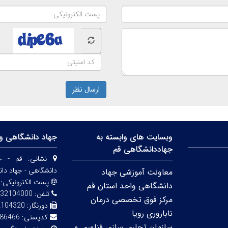
ارسال نظر
وبسایت های وابسته به
جهاد دانشگاهی وا
جهاددانشگاهی قم
نشانی:
قم - خی
دانشگاهی - جهاد دا
معاونت آموزشی جهاد
پست الکترونیکی:
دانشگاهی واحد استان قم
تلفن:
32104000
مرکز فوق تخصصی درمان
دورنگار:
2104320
ناباروری رویا
کدپستی:
86466
سازمان تجاری سازی فناوری و