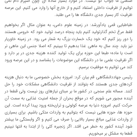
صنعتی ما جواب گو نیست. در موارد بسیار ساده ای چون اسپرم دام نمی
توانیم از ظرفیت داخلی استفاد کنیم و از خارج آنها را وارد می کنیم. این عرصه
ظرفیت کار بسیار جدی دانشگاه ها را می طلبد.
طباطبایی قمی یادآورشد: در زمینه علوم دامی، به عنوان مثال اگر بخواهیم
فقط مرغ تخم گذارتولید کنیم باید پنجاه درصد تولید خود که خروس هستند
را دور ریز کنیم که خود یک خسارت بزرگ به شمار می رود. در زمینه خاوریار
نیز باید چند سال به ماهی غذا بدهیم تا ببینیم که اصلا جنس این ماهی نر
است یا ماده؛ طبعا این حوزه برای یک تولید کننده هزینه جدی در بر دارد و
اگر ظرفیت علمی ما در دانشگاه این موضوعات را بشناسد و در این عرصه ورود
کند می توانیم به موفقیت برسیم.
رئیس جهاددانشگاهی قم بیان کرد: امروزه بخش خصوصی ما به دنبال هزینه
کردهای جدی هستند که بتوانند از ظرفیت دانشگاهی مشکلات خود را حل
کنند. مساله علم سنجی در کشور ما بر مبنای نیازهای روز نیست ولی قطعا در
آینده مجبور می شویم که در موقع بحران از جمله امنیت غذایی به سمت آن
حرکت کنیم. امروزه دنیا به عرصه کولونی و تراریخته ورود پیدا کرده است. این
حوزه ها، حوزه هایی نیست که بتوانیم به واردات متکی باشیم. برای بسیاری
از واردات غذایی مبالغ بسیار بالایی را صرف می کنیم و اگر وابستگی ما بیشتر
شود آینده کشور به خطر می افتد. اگر زنجیره کلی را از ابتدا به انتها نبینیم
قطعا به مشکل بر میخوریم.