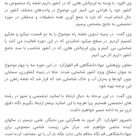
وی افزود: با توجه به ابرچالش هایی که در کشور داریم نقشه راه مخصوص به
کشور خود را طراحی می کنیم. این موضوع در واحدهای مختلف کشور در
حال انجام است که باید با جمع آوری همه تحقیقات و محققان در حوزه
تخصصی به نتایج مشخص برسیم.
وی گفت: در زمینه تدوین نقشه راه موضوع را به دو قسمت میکرو و مایکرو
تقسیم کردیم. در سطح میکرو، اساتیدی که در این حوزه فعالیت می کنند را
شناسایی می کنیم و روی ابرچالش هایی که در کشور متناسب با سند جامع
کشور داریم کار می کنیم.
معاون پژوهشی جهاددانشگاهی قم اظهارکرد: در این حوزه سه یا چهار موضوع
به عنوان مشکل ویژه کشور شناسایی شدند. مثلا در زمینه کشاورزی، مسایلی
چون کودها و بحران آب و خاک شناسایی شد که قرار شد که نقشه راهی در
این عرصه تهیه شود.
وی گفت: در این مرحله به دنبال ارتباط با اساتید تخصصی و ممهز در رشته
های تخصصی هستیم زیرا هرچه با این اساتید بیشتر ارتباط بگیریم نگاه دقیق
تری نیز به ادامه مسیر خواهیم داشت.
ناصرپور اظهارکرد: اگر امروز به همگرایی بین نخبگان علمی نرسیم در سالهای
آینده متضرر خواهیم شد. مرکز ملی زیست شناسی مصنوعی برای
جهاددانشگاهی قم نگاه منافع مالی ندارد بلکه بار آن را نیز مضاعف کرده است