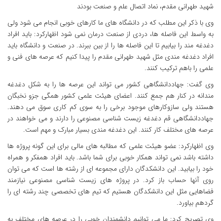
شهید طهرانی مقدم، نماد اتصال علم و صنعت بودند
وی با ذکر این مطلب که در دانشگاه های ما کارهای خوبی انجام می شود ولی
به واسط این فاصله ها، دردی از صنعت درمان نمی شود اظهارکرد: باید افراد
دغدغه مند را بیابیم تا این فاصله ها را از بین ببرند. در صنعت و دانشگاه باید
افراد دغدغه مندی مثل شهید طهرانی مقدم را پیدا کنیم که عرصه های فنی و
علمی را باهم ترکیب کنند.
وی گفت: جهاددانشگاهی کشور می تواند این عرصه ها را به شکل دغدغه
مندانه در کنار هم جمع کنند. اعضای هیئت علمی کشور همگی جزو نخبگان
هستند ولی سازوکارهای موجود برخی را به سوی کم کاری سوق می دهند.
جهاددانشگاهی قم دغدغه زیست شناسی مصنوعی را دارند و می خواهند در
عرصه های مختلف کار کنند. این دغدغه مندی بسیار مبارک و مهم است.
وی اظهارکرد: عضو هیئت علمی که مطالبه های مالی برای این گونه پروژه ها
داشته باشد نمی تواند همکار خوبی برای شما باشد. باید افراد همفکر و همراه
خود را بیابید. این دانشکدگان دارای مجموعه ای از رشته ها است که می توان
روی آنها حساب باز کرد. در پروژه های زیست شناسی مصنوعی نیازمند
فضاهایی مثل این دانشکدگان هستیم که تیم های تخصصی چند رشته ای را
گردهم بیاورد.
وی تصریح کرد: ما می توانیم دانشمندان خوبی را در عرصه های مختلف به