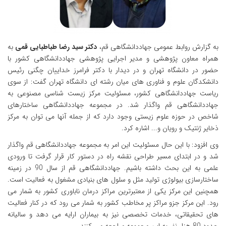
به گزارش روابط عمومی جهاددانشگاهی قم،
دکتر سید رضا طباطبایی قمی
به
همراه معاون پژوهشی و مدیر اجرایی پژوهشی جهاددانشگاهی کشور با
حضور در دانشگاه تهران و در دیدار با دکتر فرامرز خداییان چگنی رئیس
دانشکدگان علوم و فناوری های میان رشته ای دانشگاه تهران گفت: از سوی
ریاست جهاددانشگاهی کشور، مسئولیت مرکز زیست شناسی مصنوعی به
جهاددانشگاهی قم واگذار شد. در مجموعه جهاددانشگاهی ساختارهای
شاخص در حوزه علوم زیستی وجود دارد که از جمله آنها می توان به مرکز
ذخایر ژنتیک و رویان و... اشاره کرد.
وی افزود: با این حال مسئولیت این امر به مجموعه جهاددانشگاهی قم واگذار
شد و در ابتدای مسیر طراحی نقشه راه در دستور کار قرار گرفت تا ورودی
علمی به این بحث داشته باشیم. جهاددانشگاهی قم از سال 90 در زمینه
ساختارسازی بیولوژی تولید مثل و سلول های بنیادی مشغول به فعالیت است.
همچنین این مرکز یکی از معتبرترین مراکز درمان ناباوری کشور به شمار می
رود. این مرکز جزو مراکز پر مخاطب کشور به شمار می رود که در کنار فعالیت
های تحقیقاتی، خدمات تخصصی نیز به بیماران ارایه می دهد و سالیانه