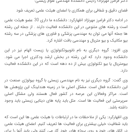
دکتر فرامرز مهرنژاد؛ ردیس دانشکده مهندسی علوم زیستی:
فضای دقیق و شفافی برای همکاری با اعضای هیئت علمی تعریف شود
در ادامه دکتر فرامرز مهرنژاد اظهارکرد: دانشکده ما داری 30 عضو هیئت علمی
است و رشته های متنوعی در این دانشکده فعالیت دارند . از جمله این رشته
ها جمله آنها می توان به مهندسی پزشکی و فناوری های پزشکی در سه رشته
بیو مکانیک و بیو متریال و مهندسی بافت اشاره کرد.
وی افزود: گروه دیگری به نام نانوبیوتکنولوژی یا زیست الهام نیز در این
دانشکده وجود دارد که این رشته در بخش ارشد ودکتری اجرا می شود.
بیومتریال یا بیو تکنولوژی بیش از ده دهه است که در این دانشکده فعالیت
دارد.
وی گفت: گروه دیگری نیز به نام مهندسی زیستی با گروه بیولوژی صنعت در
این دانشکده فعال است. مشکل اصلی ما در زمینه هندلینگ این پژوهش ها
است. مراکز وفعالان این عرصه در کشور فعال هستند ولی مشکل اصلی
سرپرستی این فعالیت ها است. مثل باید پایه های دیتایی زیستی باید وجود
داشته باشد.
وی اظهارکرد: یکی از ملاحظات ما در ارتباطات با هیئت علمی ها این است که
باید شفافیت خیلی بیشتری برای فعالیت ها تعریف کنیم. اعضای هیئت علمی
در اتاق های خود و روی پروژه های خود کار می کنند ولی باید آنها را برای