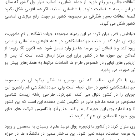
اتفاقات جالبی نیز رقم خورد. از جمله آشنایی با اساتید طراز اول کشور که سالها
در این عرصه ها فعالیت دارند. با شناسایی اساتید، اگر هم افزایی شکل بگیرد
قطعا اتفاقات بسیار شگرفی در مجموعه کشور در جهت رفع نیازهای اساسی
کشور شکل می گیرد.
طباطبایی قمی بیان کرد: در این زمینه مجموعه جهاددانشگاهی قم ماموریت
ویژه ای دارد که از جانب جهاددانشگاهی در همه فازهای مطالعاتی و علمی
ورود کند و با فعالان این عرصه ها نیز وارد تعامل شود. هم اکنون 30 رزومه از
فعالان این حوزه ها در کشور برای این مرکز ارسال شده است که پس از
ارزیابی های نهایی در خصوص طرح ها اقدامات مرتبط به همکارهای پیش رو
نیز صورت می پذیرد.
وی با ذکر این مطلب که این موضوع به شکل پیکره ای در مجموعه
جهاددانشگاهی کشور در حال انجام است ولی جهاددانشگاهی قم راهبری این
جریان را در کشور دنبال می کند، اظهارکرد: طراحی رشته زیست شناسی
مصنوعی در همه مقاطع عالی در انگلیس نشان دهنده این است که این کشور
تا چه اندازه روی این حوزه کار می کند. حتی آنها با تاسیس شرکت های فناور
روی حوزه اقتصادی آن هم کار کرده اند.
وی عنوان کرد: در کشور ما زنجیره روال تولید علم تا رسیدن به محصول و ورود
به عرصه صنعت، دیده نمی شود. این ساختار علمی در دانشگاه ها در حوزه