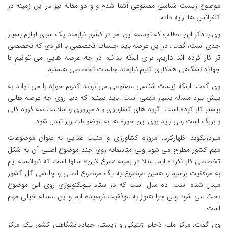
موضوع زیست شناسی مصنوعی آشنا شدم و و دو مقاله نیز در این زمینه در
کنفرانس ها ارایه دادم.
وی با ذکر این مطلب که توسعه این امر در کشور نیازمند یک سری لوازم بسیار
جدی است، گفت: در این عرصه باید جلسات تخصصی با افرادی که تخصصی
تر کار کرده اند داریم. برای اینکه بدانیم در چه عرصه هایی می توانیم با
جهاددانشگاهی همکاری کنیم نیازمند جلسات تخصصی هستیم.
وی گفت: اینکه زیست شناسی مصنوعی می تواند کدوم حوزه را می تواند به
پیش ببرد مساله بسیار مهمی است. باید ببینیم که دنیا روی چه عرصه هایی
بیشتر کار کرده است. گروه های کشاورزی و دامپروری و سلامت سه گروه کلی
و بزرگ است ولی باید روی این حوزه ها به موضوعات ریز تبدل شود.
میردریکوند اظهارکرد: امروزه کشاورزی و امنیت غذایی به عنوان موضوعات
مهم کشور مطرح می شود ولی متاسفانه روی چند موضوع اصلی آن به شکل
تخصصی کار نکرده ایم. مثلا در زمینه «مرغ لاین» سالها است که نتوانسته ایم
به موفقیت برسیم و همین موضوع به یک موضوع اصلی و چالشی کل کشور
مبدل شده است. ده سال است که در ستاد بیوتکنولوژی روی این موضوع
بحث می شود ولی چرا هنوز به موفقیت نرسیده ایم و این مساله خیلی مهم
است.
وی گفت: مرکز ملی ذخایر ژنتیکی و زیستی جهاددانشگاهی کشور یک مرکز