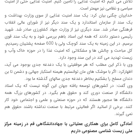
تلاش می کنیم که امنیت غذایی را تامین کنیم. امنیت غذایی حتی از امنیت
سیاسی و نظامی نیز مهمتر است.
خداییان چگنی بیان کرد: یک سند امنیت غذایی از سوی وزارت بهداشت و
یک سند از سازمان استاندارد و یک سند دیگر نیز از شورای عالی انقلاب
فرهنگی صادر شد. سند دیگری نیز از وزارت جهاد کشاورزی صادر شد. شهید
رئیسی دستور دادند که همه این اسناد باهم بررسی شود و به یک سند قوی
برسیم. در این زمینه به یک سند کوچک ولی با 600 صفحه پشتیبان رسیدیم.
کل مباحث و چالش ها و مشکلاتی که امنیت غذا را در حوزه خاک وآب و
زیست تهدید می کند در این سند وجود دارد.
وی با ذکر این مطلب که هر موفقیتی با یک دغدغه جدی بوجود می آید،
اظهارکرد: اگر با موشک های مان توانستیم هیمنه استکبار جهانی و دشمن تا بن
دندان مسلح را بشکنیم بخاطر دغدغه جدی سالهای گذشته ما بود.
وی گفت: در کشورهای توسعه یافته جهان این گونه نیست که یک استاد
دانشگاه از صنعت دوری کند و حقوق هم بگیرد. در کشورهای بزرگ همه
دانشگاه ها مجبور هستند که در حوزه صنعتی و علمی و اجتماعی خود کار
کنند. برخی از اساتید اگر فعالیتی مرتبط با صنعت نداشته باشند حقوق هم
نمی گیرند.
آمادگی کامل برای همکاری عملیاتی با جهاددانشگاهی قم در زمینه مرکز
ملی زیست شناسی مصنوعی داریم