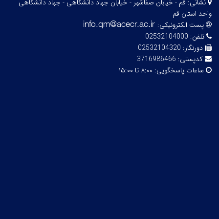
نشانی:
قم - خیابان صفاشهر - خیابان جهاد دانشگاهی - جهاد دانشگاهی
واحد استان قم
پست الکترونیکی:
تلفن:
02532104000
دورنگار:
02532104320
کدپستی:
3716986466
ساعات پاسخگویی:
۸:۰۰ تا ۱۵:۰۰