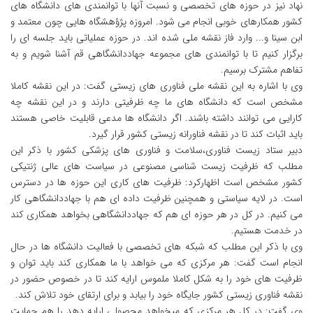
نهاد نیز در حوزه های تخصصی و نسبت آنها با توانمندی های دانشگاه های
کشور همکارهای خوبی انجام می شود. امروزه پژؤهشگاه هایی چون معتمد و
ابن سینا و... وارد فاز نقشه ملی شده اند. در حوزه عملیاتی باید جلسه ای را
برگزار کنیم تا با توانمندی های مجموعه جهاددانشگاهی قم آشنا شویم و به
تفاهم مشترک برسیم.
وی با اشاره به این نقشه ملی فناوری های زیستی گفت: در این نقشه کاملا
مشخص است که دانشگاه های ما چه ظرفیتی دارند و در این نقشه چه
کارایی می توانند داشته باشند. اگر دانشگاه ها مدعی قابلیت خاصی هستند
باید اثبات کند تا در نقشه فناورانه زیستی کشور قرار گیرد.
دبیر ستاد زیست فناوری،سلامت و فناوری های پزشکی کشور با ذکر این
مطلب که ظرفیت زیست شناسی مصنوعی در سیاست های عالی ژنتیکی
کشور مشخص است اظهارکرد: ظرفیت های کاری این حوزه ها در دسترس
است. در لایه سیاستی و همچنین ظرفیت داده ای هم با جهاددانشگاهی کار
می کنیم. در کل در هر حوزه ای هم که جهاددانشگاهی بخواهد همکاری کند
در خدمت هستیم.
وی با ذکر این مطلب که شبکه های تخصصی با فعالیت دانشگاه ها در حال
انجام است گفت: هر مرکزی که می خواهد با ما همکاری کند باید توان و
ظرفیت های خود را به شکل کاملا ملموس ارایه کند تا در خصوص حضور در
نقشه فناوری زیستی کشور جایگاه خود را بیابد و برای ارتقای خود تلاش کند.
وی گفت: در کل هر مرکزی که میخواهد محصولی ارایه دهد را هم حمایت