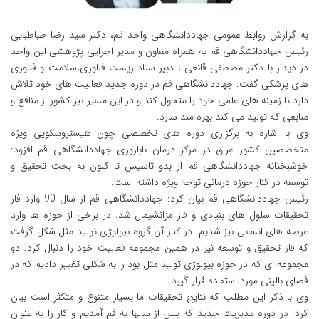
به گزارش روابط عمومی جهاددانشگاهی واحد قم، دکتر سید رضا طباطبایی
رئیس جهاددانشگاهی قم به همراه معاون و مدیر اجرایی پژوهشی این واحد
در دیدار با دکتر مصطفی قانعی ، دبیر ستاد زیست فناوری،سلامت و فناوری
های پزشکی گفت: جهاددانشگاهی قم در دوره جدید فعالیت های خود تلاش
دارد تا زمینه های علمی خود را متحول کند و در این مسیر نیز کشور از منافع و
منابعی که تولید می کند بهره مند سازد.
وی با اشاره به برگزاری دوره های تخصصی چون هیستروسکوپی ویژه
متخصصین کشور عراق در مرکز درمان ناباروری جهاددانشگاهی قم افزود:
خوشبختانه جهاددانشگاهی قم از بدو تاسیس تا کنون به بحث تحقیق و
توسعه در کنار حوزه درمانی توجه ویژه داشته است.
رئیس جهاددانشگاهی قم بیان کرد: جهاددانشگاهی قم از سال 90 وارد فاز
تحقیقات سلول های بنیادی و فاز مزانشیمال شد. در برخی از حوزه ها وارد
عرصه های انسانی نیز شدیم. در کنار آن گروه بیولوژی تولید مثل شکل گرفت
که فاز تحقیق و توسعه نیز در همین مجموعه فعالیت خود را دنبال کرد. دو
مجموعه ای که در حوزه بیولوژی تولید مثل بود را به شکلی تغییر دادیم که در
فضای بالینی مورد استفاده قرار گیرد.
وی با ذکر این مطلب که نتایج تحقیقات ما بسیار متنوع و متکثر است بیان
کرد: در دوره مدیریت جدید که پس از سالها به قم آمدیم و کار را به عنوان