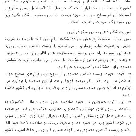
صادر شده است. همگرایی زیست شناسی و هوش مصنوعی مد نظر
کشورهای صنعتی است.قرار است که در سال 2040مشاغل بسیار متنوع و
گسترده ای در سطح جهان با حوزه زیست شناسی مصنوعی شکل بگیرد زیرا
این حوزه یک ضرورت راهبردی است.
ضرورت شکل دهی به این مرکز در ایران
مدیر اجرایی معاونت پژوهش جهاددانشگاهی قم بیان کرد: با توجه به شرایط
اقلیمی و اهمیت تولید پایدار و.... می توانیم با زیست شناسی مصنوعی برای
همه این امور به راه حل برسیم. محدودیت های اقلیمی و آب و همچنین
هزینه داروهای پیشرفته نیز از مشکلات ما است و می توانیم با زیست شناسی
مصنوعی این مشکلات را مدیریت و حل کنیم.
وی افزود: حوزه زیست شناسی مصنوعی از سریع ترین بازارهای سطح جهان
به شمار می رود. حتی اگر درصد کوچکی هم از این صنعت را برداریم می
توانیم به اندازه چنین صنعت سنتی ارزآوری و قدرت آفرینی برای کشور داشته
باشیم.
وی بیان کرد: همچنین در حوزه سلامت امروز سلول درمانی کلاسیک به
استفاده از سلول های مهندسی شده و برنامه پذیر حرکت می کند. در عرصه
پدافند غیر عامل نیز وابستگی کامل در شرایط بحرانی تاب آوری کشور را سبب
می شود. کشور باید در حوزه غذا و محیط زیست و سلامت کاملا خود اتکا
باشد و زیست شناسی مصنوعی می تواند عاملی کلیدی در حفظ امنیت کشور