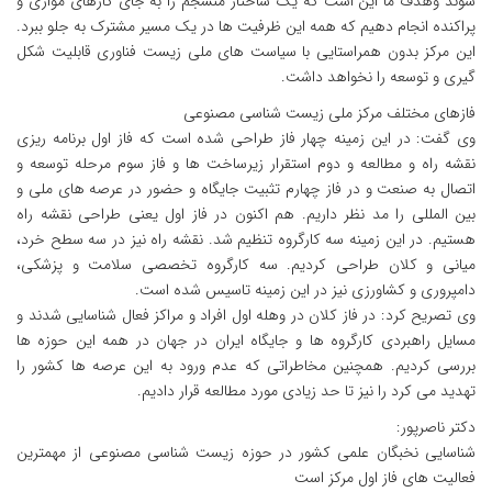
شوند وهدف ما این است که یک ساختار منسجم را به جای کارهای موازی و
پراکنده انجام دهیم که همه این ظرفیت ها در یک مسیر مشترک به جلو ببرد.
این مرکز بدون همراستایی با سیاست های ملی زیست فناوری قابلیت شکل
گیری و توسعه را نخواهد داشت.
فازهای مختلف مرکز ملی زیست شناسی مصنوعی
وی گفت: در این زمینه چهار فاز طراحی شده است که فاز اول برنامه ریزی
نقشه راه و مطالعه و دوم استقرار زیرساخت ها و فاز سوم مرحله توسعه و
اتصال به صنعت و در فاز چهارم تثبیت جایگاه و حضور در عرصه های ملی و
بین المللی را مد نظر داریم. هم اکنون در فاز اول یعنی طراحی نقشه راه
هستیم. در این زمینه سه کارگروه تنظیم شد. نقشه راه نیز در سه سطح خرد،
میانی و کلان طراحی کردیم. سه کارگروه تخصصی سلامت و پزشکی،
دامپروری و کشاورزی نیز در این زمینه تاسیس شده است.
وی تصریح کرد: در فاز کلان در وهله اول افراد و مراکز فعال شناسایی شدند و
مسایل راهبردی کارگروه ها و جایگاه ایران در جهان در همه این حوزه ها
بررسی کردیم. همچنین مخاطراتی که عدم ورود به این عرصه ها کشور را
تهدید می کرد را نیز تا حد زیادی مورد مطالعه قرار دادیم.
دکتر ناصرپور:
شناسایی نخبگان علمی کشور در حوزه زیست شناسی مصنوعی از مهمترین
فعالیت های فاز اول مرکز است