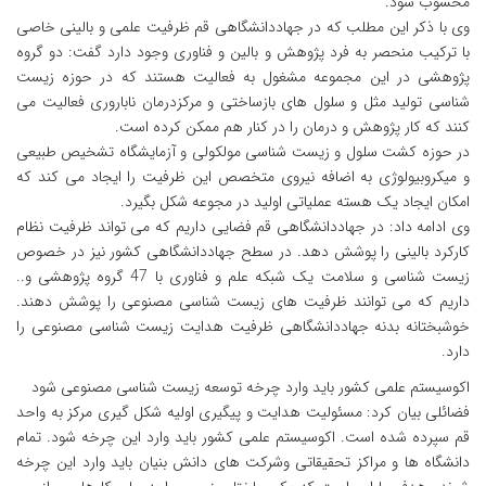
محسوب شود.
وی با ذکر این مطلب که در جهاددانشگاهی قم ظرفیت علمی و بالینی خاصی
با ترکیب منحصر به فرد پژوهش و بالین و فناوری وجود دارد گفت: دو گروه
پژوهشی در این مجموعه مشغول به فعالیت هستند که در حوزه زیست
شناسی تولید مثل و سلول های بازساختی و مرکزدرمان ناباروری فعالیت می
کنند که کار پژوهش و درمان را در کنار هم ممکن کرده است.
در حوزه کشت سلول و زیست شناسی مولکولی و آزمایشگاه تشخیص طبیعی
و میکروبیولوژی به اضافه نیروی متخصص این ظرفیت را ایجاد می کند که
امکان ایجاد یک هسته عملیاتی اولید در مجوعه شکل بگیرد.
وی ادامه داد: در جهاددانشگاهی قم فضایی داریم که می تواند ظرفیت نظام
کارکرد بالینی را پوشش دهد. در سطح جهاددانشگاهی کشور نیز در خصوص
زیست شناسی و سلامت یک شبکه علم و فناوری با 47 گروه پژوهشی و..
داریم که می توانند ظرفیت های زیست شناسی مصنوعی را پوشش دهند.
خوشبختانه بدنه جهاددانشگاهی ظرفیت هدایت زیست شناسی مصنوعی را
دارد.
اکوسیستم علمی کشور باید وارد چرخه توسعه زیست شناسی مصنوعی شود
فضائلی بیان کرد: مسئولیت هدایت و پیگیری اولیه شکل گیری مرکز به واحد
قم سپرده شده است. اکوسیستم علمی کشور باید وارد این چرخه شود. تمام
دانشگاه ها و مراکز تحقیقاتی وشرکت های دانش بنیان باید وارد این چرخه