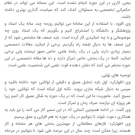
یعنی کاری در این حوزه انجام نشده است. این مساله می تواند در نظام
حکمرانی تخصصی به مسئولان کمک کند که سیاست گذاری بهتری داشته
باشند.
وی افزود: با استفاده از این سامانه می توانیم روزمه چند ساله یک استاد و
پژوهشگر و دانشگاه را استخراج کنیم و بگوییم که یک استاد روی چه
موضوعاتی و با چه اساتیدی کار کرده است. باید ضعف ها مشخص شود که از
این ضعف ها به دنبال نقشه راه بگردیم. برخی از اساتید مقالات تخصصی
بسیار زیادی دارند ولی در یک رشته علمی خاص ممهز نیستند ولی برخی
اساتید کاملا در یک بخش خاص تمرکز دارند و ده ها مقاله تخصصی در این
حوزه منتشر می کنند که نشان دهنده قوت علمی این شخصیت علمی است.
توصیه های نهایی
وی اظهارکرد: اول باید تحلیل عمیق و دقیقی از توانایی خود داشته باشید و
سپس به دنبال شبکه سازی بروید. نکته اول اینکه است که توانایی خود را
بسیج کنید. ماموریت ما این است که در یک حوزه به شکل عمیق کار کنیم زیرا
هر پروژه ای نیازمند صرف زمان و تمرکز است.
وی گفت: در ادامه همچنین کسانی که در این مسیر کار می کنند را نیز باید به
همکاری دعوت شوند تا بتوانیم در یک حوزه به هم افزایی و عمق برسیم.
وی اظهارکرد: فازهای مطالعاتی از مهمترین بخش های هر سامانه و کار
هستند زیرا ممکن است چند سال در این عرصه طی شود تا بتوانیم در مرحله