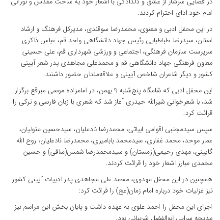
در فضایی سرشار از عشق و دلدادگی با اشعار خود به ساحت مقدس و نورانی
امام خود ادای احترام کردند.
در این محفل ادبی و معنوی، محمدرضا سوقندی، مدیرکل فرهنگ و ارشاد
استان، سیدرضا طباطبایی رئیس جهاد دانشگاهی واحد قم، عباس ذاکری
سرپرست سازمان فرهنگی، اجتماعی و ورزشی شهرداری قم، علی حسینی
معاون فرهنگی جهاد دانشگاهی قم و محمدعلی مجاهدی پدر شعر آیینی
کشور و دیگر شاعران شاخص آیینی و علاقه‌مندان حضور داشتند.
این محفل ادبی که شامگاه پنج‌شنبه ۹ بهمن، در امامزاده موسی مبرقع برگزار
شد، با شعرخوانی شیرالله حیدری آغاز شد که شعری با زبان فارسی و ترکی را
قرائت کرد.
سپس سیدمجتبی اقوامی ابیاتی، محمدرضا نادعلیان، سیدحسین متولیان،
عمار موحد، محمد غفاری، سیدمحمد بابامیری، محمدرضا نادعلیان، روح الله
گایینی، مهدی رحیمی(زمستان) و سیدمحمدرضا شمس(ساقی) و حسین
محمدی مبارز اشعار خود را قرائت کردند.
همچنین در این محفل مهدوی، محمد علی مجاهدی پدر ادبیات آیینی کشور
نیز غزلیات خود درباره امام زمان(عج) را قرائت کرد:
اجرای این محفل را احمد علوی به عهده داشت و پایان بخش این مراسم نیز
مدیحه سرایی ابوالفضل شربیانی بود.