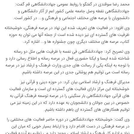
محمد رضا سوقندی در گفتگو با روابط عمومی جهاددانشگاهی قم گفت:
جهاددانشگاهی نقطه وصل جامعه علمی کشور اعم از آثار دانشگاهی و
دانشجویان با عرصه های مختلف اجتماعی و فرهنگی و... در کشور است.
وی افزود: در فعالیت های تعریف شده این نهاد در عرصه فرهنگی، خوشبختانه
ظرفیت های گسترده ای نیز دیده شده است از جمله آنها می توان به حوزه
کتاب، عرصه های مختلف دیگری چون جشنواره ها و... اشاره کرد.
وی تصریح کرد: جهاددانشگاهی فی نفسه با ظرفیت هایی مثل دو رسانه
شناخته شده ایسنا و ایکنا حضوری فعال در عرصه رسانه و اطلاع رسانی دارد و
با توجه به اینکه یکی از رسالت های جدی وزارت فرهنگ و ارشاد نیز در عرصه
رسانه است می توانیم هم پوشانی جدی در این عرصه داشته باشیم.
مدیرکل فرهنگ و ارشاد اسلامی بیان کرد: در حوزه دینی و قرآنی نیز
خوشخبتانه این مرکز دارای فعالیت های گسترده ای است و سازمان فعالیت
های قرآنی جهاددانشگاهی بار سنگینی را در عرصه توسعه فرهنگ قرآنی به
خصوص در بین جوانان و دانشجویان به عهده دارد که در این زمینه نیز می
توانیم همکارهای های گسترده ای باهم داشته باشیم.
وی گفت: خوشبختانه جهاددانشگاهی در دوره حاضر فعالیت های مختلفی را
در عرصه فرهنگی در دست اقدام دارد و با ارتباط بسیار خوبی که میان این
نهاد و اداره کل فرهنگ و ارشاد اسلامی وجود دارد می توانیم به آینده فعالیت