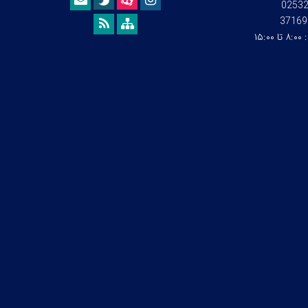
0253
37169
:
۸:۰۰ تا ۱۵:۰۰