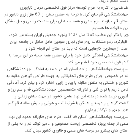
دست اقدام داریم.
طباطبایی با اشاره به طرح توسعه مرکز فوق تخصصی درمان ناباروری
جهاددانشگاهی قم بیان کرد: با توجه به حضور بیش از 60 هزار زوج نابارور در
استان قم نیازمند عزم جدی و همه جانبه ای برای خدمت رسانی و حل مشکل
این خانواده ها هستیم.
وی با ذکر این مطلب که تا سال 1407 پنجره جمعیتی ایران بسته می شود،
اظهارکرد: رفع مشکلات زوج های نابارور سومین عامل طلاق در جامعه ایران
است از مهمترین کارهایی است که باید در استان قم انجام شود و
جهاددانشگاهی آمادگی کامل خود را برای حضور همه جانبه در این عرصه با
کادر فوق تخصصی خود اعلام می کند.
سرپرست جهاددانشگاهی واحد استان قم در ادامه به آمادگی جهاددانشگاهی
قم در خصوص اجرای طرح های تحقیقاتی به جهت طراحی گیاهان مقاوم به
شوری و خشکی به منظور مقابله با بیابان زایی اشاره کرد و بیان کرد: آمادگی
کامل داریم با توان فنی و فناورانه متخصصین جهاددانشگاهی قم و علم روز و
فناوری تولید شده در بدنه این نهاد علمی کشور، در جهت بیابان زدایی و
کشت گیاهان و درختان همگن با شرایط آب و هوایی و بارش سالانه قم گام
های جدی و اثرگذار برداریم.
سرپرست جهاددانشگاهی استان قم گفت: طرح های فناورانه جدید این نهاد
علمی از جمله پروژه تخصصی زیست مصنوعی و... می تواند قم را به یکی از
استان های پیشرو در عرصه های علمی و فناوری کشور مبدل کند.