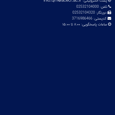
پست الکترونیکی:
تلفن:
02532104000
دورنگار:
02532104320
کدپستی:
3716986466
ساعات پاسخگویی:
۸:۰۰ تا ۱۵:۰۰