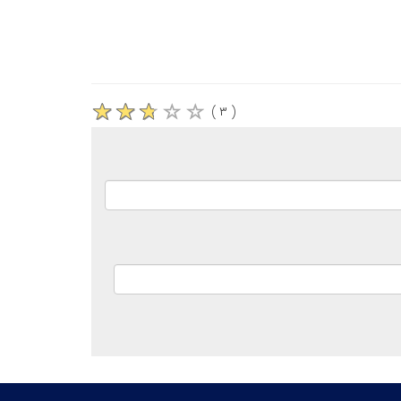
( ۳ )