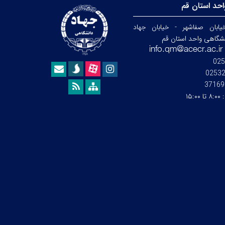
حد استان قم
ابان صفاشهر - خیابان جهاد
نشگاهی واحد استان قم
025
0253
37169
:
۸:۰۰ تا ۱۵:۰۰