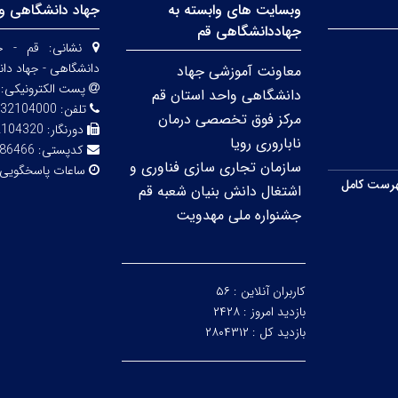
وبسایت های وابسته به
جهاد دانشگاهی وا
جهاددانشگاهی قم
نشانی:
قم - خی
دانشگاهی - جهاد دا
معاونت آموزشی جهاد
پست الکترونیکی:
دانشگاهی واحد استان قم
تلفن:
32104000
مرکز فوق تخصصی درمان
دورنگار:
2104320
ناباروری رویا
کدپستی:
86466
سازمان تجاری سازی فناوری و
ساعات پاسخگویی
رست کامل
اشتغال دانش بنیان شعبه قم
جشنواره ملی مهدویت
کاربران آنلاین :
۵۶
بازدید امروز :
۲۴۲۸
بازدید کل :
۲۸۰۴۳۱۲