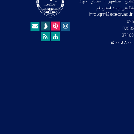
ابان صفاشهر - خیابان جهاد
نشگاهی واحد استان قم
025
0253
37169
:
۸:۰۰ تا ۱۵:۰۰