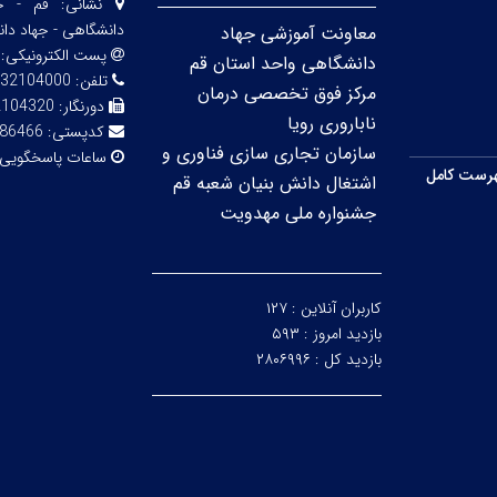
نشانی:
قم - خی
دانشگاهی - جهاد دا
معاونت آموزشی جهاد
پست الکترونیکی:
دانشگاهی واحد استان قم
تلفن:
32104000
مرکز فوق تخصصی درمان
دورنگار:
2104320
ناباروری رویا
کدپستی:
86466
سازمان تجاری سازی فناوری و
ساعات پاسخگویی
رست کامل
اشتغال دانش بنیان شعبه قم
جشنواره ملی مهدویت
کاربران آنلاین :
۱۲۷
بازدید امروز :
۵۹۳
بازدید کل :
۲۸۰۶۹۹۶