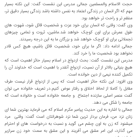
حجت الاسلام والمسلمین جمالی مدرس این نشست گفت: این نکته بسیار
مهم که اگر انسان در زندگی اعتماد به نفس داشته باشد زندگی بسیار دقیق تر،
منظم تر و راحت تر خواهد بود.
وی گفت: وقتی که انسان برای خود عزت و شخصیت قائل شود، شهوت های
طول عمرش برای اون کوچک خواهد شد.ماشین، ثروت و تمامی چیزهای
تجملاتی برای او کوچک خواهد شد و بزرگان ما به این درجه رسیدند.
جمالی ادامه داد: اگر ما برای خود، شخصیت قائل باشیم، هیچ کس قادر
نخواهد بود شخصیت ما را خرد کند.
مدرس این نشست گفت: بحث ازدواج در اسلام بسیار حائز اهمیت است که
هیچ بنیانی بالاتر از آن نسیت، ازدواج آنقدر با اهمیت است که خداوند آن را
تکمیل کننده نیمی از دین خوانده است.
وی افزود: این نکته حائز اهمیت است که پس از ازدواج قرار نیست طرف
مقابل را کاملا از لحاظ اخلاق و رفتار عوض کنیم.در تعریف خانواده می توان
گفت عنصر اصلی سازنده اجتماع و جامعه خانواده است و خانواده است که
جامعه را شکل می دهد.
جمالی با اشاره به این حدیث پیامبر مکرم اسلام که می فرماید بهترین شما ای
زنان نزد من، فرمان بردار ترین شما نزد شوهرانتان است گفت: وقتی مرد
میشنود که زن به اون چشم می گوید و نسبت به درخواست های او احترام
می گذارد، این امر عشق می آفریند و این عشق به سمت خود زن سرازیر