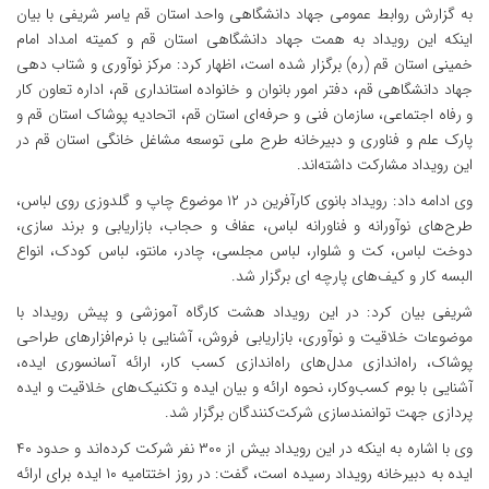
به گزارش روابط عمومی جهاد دانشگاهی واحد استان قم یاسر شریفی با بیان
اینکه این رویداد به همت جهاد دانشگاهی استان قم و کمیته امداد امام
خمینی استان قم (ره) برگزار شده است، اظهار کرد: مرکز نوآوری و شتاب دهی
جهاد دانشگاهی قم، دفتر امور بانوان و خانواده استانداری قم، اداره تعاون کار
و رفاه اجتماعی، سازمان فنی و حرفه‌ای استان قم، اتحادیه پوشاک استان قم و
پارک علم و فناوری و دبیرخانه طرح ملی توسعه مشاغل خانگی استان قم در
این رویداد مشارکت داشته‌اند.
وی ادامه داد: رویداد بانوی کارآفرین در ۱۲ موضوع چاپ و گلدوزی روی لباس،
طرح‌های نوآورانه و فناورانه لباس، عفاف و حجاب، بازاریابی و برند سازی،
دوخت لباس، کت و شلوار، لباس مجلسی، چادر، مانتو، لباس کودک، انواع
البسه کار و کیف‌های پارچه ای برگزار شد.
شریفی بیان کرد: در این رویداد هشت کارگاه آموزشی و پیش رویداد با
موضوعات خلاقیت و نوآوری، بازاریابی فروش، آشنایی با نرم‌افزارهای طراحی
پوشاک، راه‌اندازی مدل‌های راه‌اندازی کسب کار، ارائه آسانسوری ایده،
آشنایی با بوم کسب‌وکار، نحوه ارائه و بیان ایده و تکنیک‌های خلاقیت و ایده
پردازی جهت توانمندسازی شرکت‌کنندگان برگزار شد.
وی با اشاره به اینکه در این رویداد بیش از ۳۰۰ نفر شرکت کرده‌اند و حدود ۴۰
ایده به دبیرخانه رویداد رسیده است، گفت: در روز اختتامیه ۱۰ ایده برای ارائه