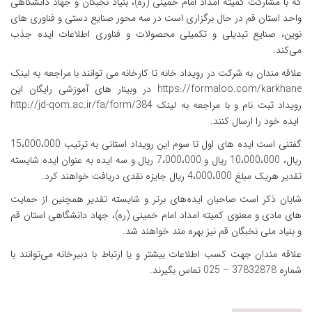
که با مشارکت کمیته امداد امام خمینی (ره)، بنیاد نخبگان و جهاد دانشگاهی
واحد استان قم در حال برگزاری است در سه محور صنایع دستی و فناوری های
نوین، صنایع تبدیلی و تکمیلی محصولات و فناوری اطلاعات ایده جذب
می‌کند.
علاقه مندان به شرکت در رویداد خانه تا کارخانه می توانند با مراجعه به لینک
https://formaloo.com/karkhane
در وبینار های آموزشی رایگان این
رویداد ثبت نام و با مراجعه به لینک
http://jd-qom.ac.ir/fa/form/384
ایده خود را ارسال کنند.
گفتنی است ایده های اول تا سوم این رویداد استانی به ترتیب 15،000،000
ریال، 10،000،000 ریال و 7،000،000 ریال و سه ایده به عنوان ایده شایسته
تقدیر هریک مبلغ 4،000،000 ریال جایزه نقدی دریافت خواهند کرد.
شایان ذکر است صاحبان ایده‌های برتر و شایسته تقدیر همچنین از حمایت
های مادی و معنوی کمیته امداد امام خمینی (ره)، جهاد دانشگاهی استان قم
و بنیاد ملی نخبگان قم نیز بهره مند خواهند شد.
علاقه مندان جهت کسب اطلاعات بیشتر و یا ارتباط با دبیرخانه می‌توانند با
شماره
37832878 – 025
تماس بگیرند.