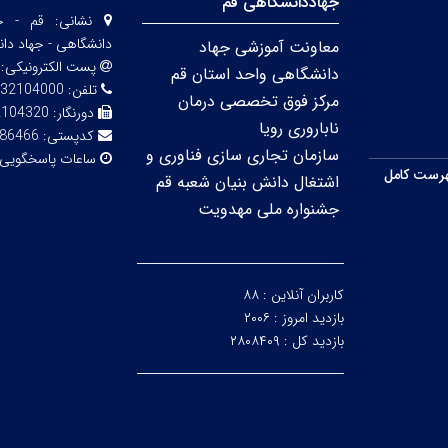
جهاددانشگاهی قم
نشانی:
قم - خی
دانشگاهی - جهاد دا
معاونت آموزشی جهاد
پست الکترونیکی:
دانشگاهی واحد استان قم
تلفن:
32104000
مرکز فوق تخصصی درمان
دورنگار:
2104320
ناباروری رویا
کدپستی:
86466
سازمان تجاری سازی فناوری و
ساعات پاسخگویی
رست کامل
اشتغال دانش بنیان شعبه قم
جشنواره ملی مهدویت
کاربران آنلاین :
۸۸
بازدید امروز :
۲۰۰۶
بازدید کل :
۲۸۰۸۴۰۹