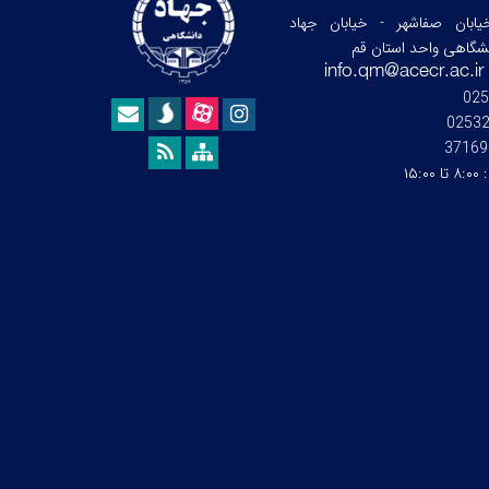
ابان صفاشهر - خیابان جهاد
نشگاهی واحد استان قم
025
0253
37169
:
۸:۰۰ تا ۱۵:۰۰