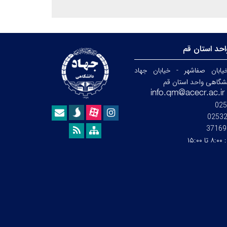
حد استان قم
ابان صفاشهر - خیابان جهاد
نشگاهی واحد استان قم
025
0253
37169
:
۸:۰۰ تا ۱۵:۰۰