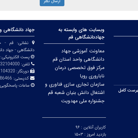
ارسال نظر
وبسایت های وابسته به
جهاد دانشگاهی وا
جهاددانشگاهی قم
نشانی:
قم - خی
دانشگاهی - جهاد دا
معاونت آموزشی جهاد
پست الکترونیکی:
دانشگاهی واحد استان قم
تلفن:
32104000
مرکز فوق تخصصی درمان
دورنگار:
2104320
ناباروری رویا
کدپستی:
86466
سازمان تجاری سازی فناوری و
ساعات پاسخگویی
رست کامل
اشتغال دانش بنیان شعبه قم
جشنواره ملی مهدویت
کاربران آنلاین :
۹۶
بازدید امروز :
۱۵۰۳