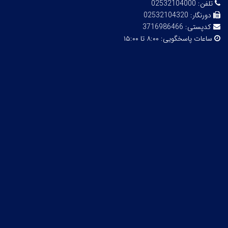
تلفن:
02532104000
دورنگار:
02532104320
کدپستی:
3716986466
ساعات پاسخگویی:
۸:۰۰ تا ۱۵:۰۰