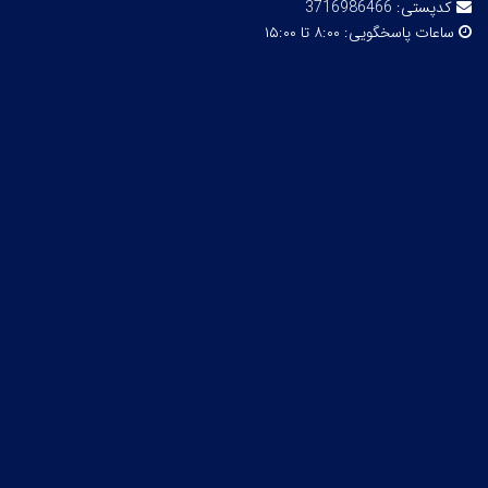
کدپستی:
3716986466
ساعات پاسخگویی:
۸:۰۰ تا ۱۵:۰۰